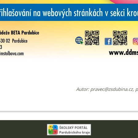
Autor:
pravec@zsdubina.cz
, 