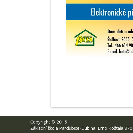
Copyright © 2015
Základní škola Pardubice-Dubina, Erno Košťála 870