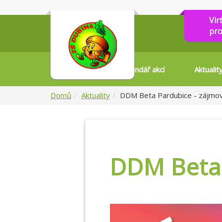
Vir
pro
Kalendář akcí
Aktualit
Domů
Aktuality
DDM Beta Pardubice - zájmov
DDM Beta 