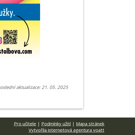
poslední aktualizace: 21. 05. 2025
Pro učitele
|
Podmínky užití
|
Mapa stránek
Vytvořila internetová agentura voatt