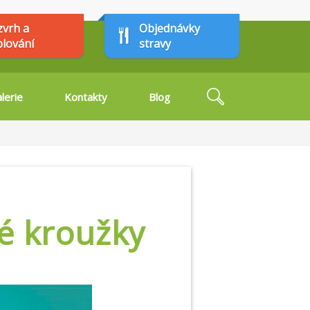
zvrh a
Objednávky
plování
stravy
Hledat
lerie
Kontakty
Blog
Vyhledávání
é kroužky