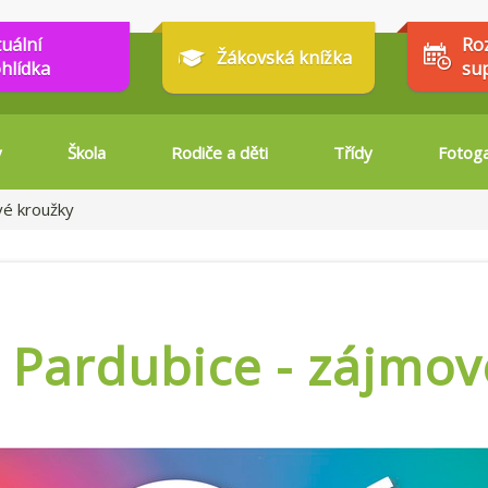
tuální
Ro
Žákovská knížka
hlídka
su
y
Škola
Rodiče a děti
Třídy
Fotoga
é kroužky
Pardubice - zájmov