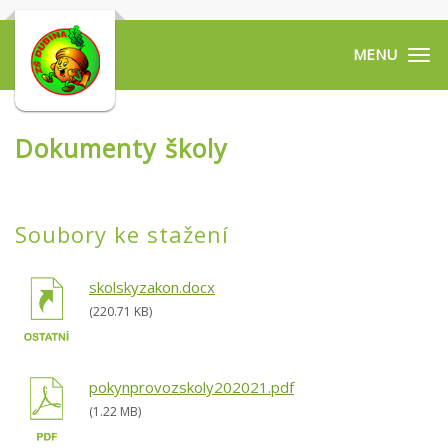
Tog
navi
Dokumenty školy
Soubory ke stažení
skolskyzakon.docx
(220.71 KB)
pokynprovozskoly202021.pdf
(1.22 MB)