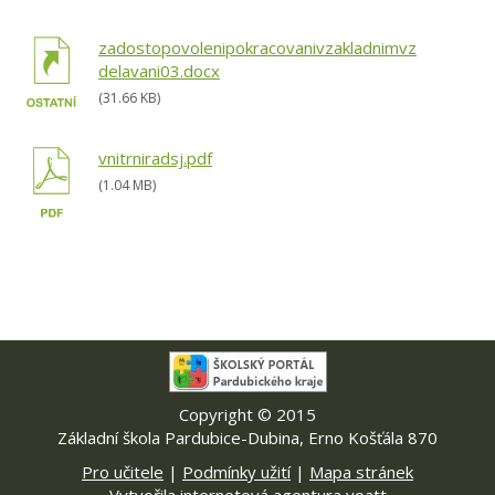
zadostopovolenipokracovanivzakladnimvz
delavani03.docx
(31.66 KB)
vnitrniradsj.pdf
(1.04 MB)
Copyright © 2015
Základní škola Pardubice-Dubina, Erno Košťála 870
Pro učitele
|
Podmínky užití
|
Mapa stránek