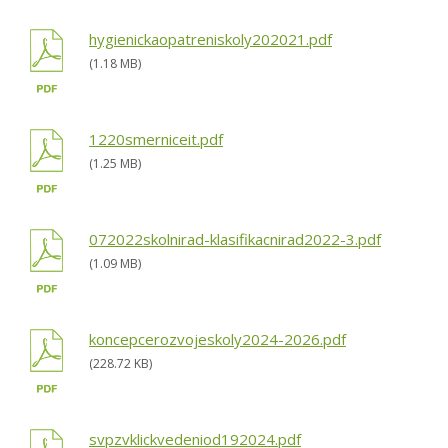
hygienickaopatreniskoly202021.pdf
(1.18 MB)
1220smerniceit.pdf
(1.25 MB)
072022skolnirad-klasifikacnirad2022-3.pdf
(1.09 MB)
koncepcerozvojeskoly2024-2026.pdf
(228.72 KB)
svpzvklickvedeniod192024.pdf