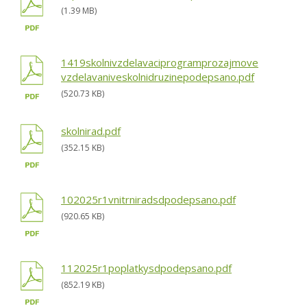
(1.39 MB)
1419skolnivzdelavaciprogramprozajmove
vzdelavaniveskolnidruzinepodepsano.pdf
(520.73 KB)
skolnirad.pdf
(352.15 KB)
102025r1vnitrniradsdpodepsano.pdf
(920.65 KB)
112025r1poplatkysdpodepsano.pdf
(852.19 KB)