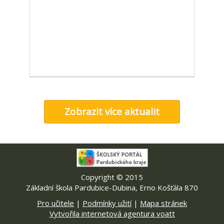
Zobrazit více aktualit
Copyright © 2015
Základní škola Pardubice-Dubina, Erno Košťála 870
Pro učitele
|
Podmínky užití
|
Mapa stránek
Vytvořila internetová agentura voatt