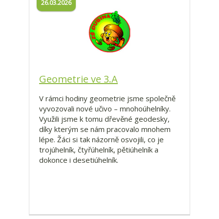
26.03.2026
Geometrie ve 3.A
V rámci hodiny geometrie jsme společně
vyvozovali nové učivo – mnohoúhelníky.
Využili jsme k tomu dřevěné geodesky,
díky kterým se nám pracovalo mnohem
lépe. Žáci si tak názorně osvojili, co je
trojúhelník, čtyřúhelník, pětiúhelník a
dokonce i desetiúhelník.