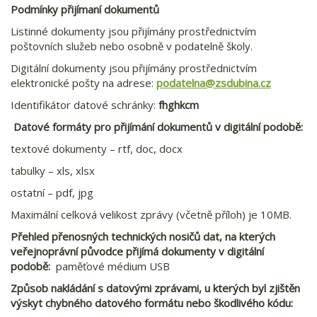
Podmínky přijímaní dokumentů
Listinné dokumenty jsou přijímány prostřednictvím
poštovních služeb nebo osobně v podatelně školy.
Digitální dokumenty jsou přijímány prostřednictvím
elektronické pošty na adrese:
podatelna@zsdubina.cz
Identifikátor datové schránky:
fhghkcm
Datové formáty pro přijímání dokumentů v digitální podobě:
textové dokumenty – rtf, doc, docx
tabulky – xls, xlsx
ostatní – pdf, jpg
Maximální celková velikost zprávy (včetně příloh) je 10MB.
Přehled přenosných technických nosičů dat, na kterých
veřejnoprávní původce přijímá dokumenty v digitální
podobě:
paměťové médium USB
Způsob nakládání s datovými zprávami, u kterých byl zjištěn
výskyt chybného datového formátu nebo škodlivého kódu: