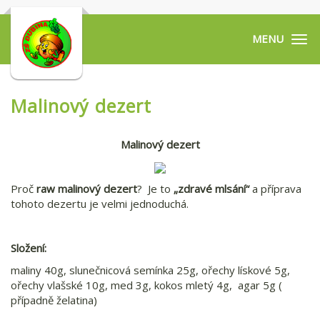
Tog
navi
Malinový dezert
Malinový dezert
Proč
raw malinový dezert
? Je to
„zdravé mlsání“
a příprava
tohoto dezertu je velmi jednoduchá.
Složení:
maliny 40g, slunečnicová semínka 25g, ořechy lískové 5g,
ořechy vlašské 10g, med 3g, kokos mletý 4g, agar 5g (
případně želatina)