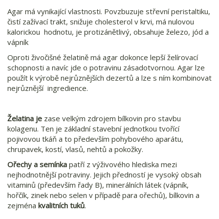
Agar má vynikající vlastnosti. Povzbuzuje střevní peristaltiku,
čistí zažívací trakt, snižuje cholesterol v krvi, má nulovou
kalorickou hodnotu, je protizánětlivý, obsahuje železo, jód a
vápník
Oproti živočišné želatině má agar dokonce lepší želírovací
schopnosti a navíc jde o potravinu zásadotvornou. Agar lze
použít k výrobě nejrůznějších dezertů a lze s ním kombinovat
nejrůznější ingredience.
Želatina je
zase velkým zdrojem bílkovin pro stavbu
kolagenu. Ten je základní stavební jednotkou tvořící
pojivovou tkáň a to především pohybového aparátu,
chrupavek, kostí, vlasů, nehtů a pokožky.
Ořechy a semínka
patří z výživového hlediska mezi
nejhodnotnější potraviny. Jejich předností je vysoký obsah
vitaminů (především řady B), minerálních látek (vápník,
hořčík, zinek nebo selen v případě para ořechů), bílkovin a
zejména
kvalitních tuků
.