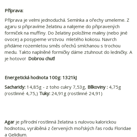
Příprava:
Příprava je velmi jednoduchá. Semínka a ořechy umeleme. Z
agaru si připravíme želatinu a nalijeme do připravených
formiček na muffiny. Do želatiny položíme maliny (nebo jiné
ovoce) a posypeme vrstvou mletého kokosu. Navrch
přidáme rozemletou směs ořechů smíchanou s trochou
medu. Takto naplněné formičky dáme ztuhnout do ledničky. A
je hotovo!
Dobrou chuť!
Energetická hodnota 100g: 1321kJ
Sacharidy:
14,85g - z toho cukry 7,53g,
Bílkoviny :
4,75g
(rostlinné 4,75,)
Tuky:
24,91g (rostlinné 24,91)
Agar
je přírodní rostlinná želatina s nulovou kalorickou
hodnotou, vyráběná z červených mořských řas rodu Floridae
a Gelidium.