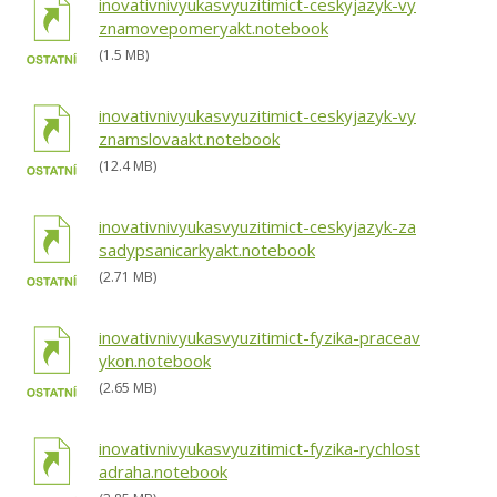
inovativnivyukasvyuzitimict-ceskyjazyk-vy
znamovepomeryakt.notebook
(1.5 MB)
inovativnivyukasvyuzitimict-ceskyjazyk-vy
znamslovaakt.notebook
(12.4 MB)
inovativnivyukasvyuzitimict-ceskyjazyk-za
sadypsanicarkyakt.notebook
(2.71 MB)
inovativnivyukasvyuzitimict-fyzika-praceav
ykon.notebook
(2.65 MB)
inovativnivyukasvyuzitimict-fyzika-rychlost
adraha.notebook