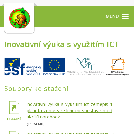
Tog
navi
Inovativní výuka s využitím ICT
Soubory ke stažení
inovativni-vyuka-s-vyuzitim-ict-zemepis-1
planeta-zeme-ve-slunecni-soustave-mod
ul-c10.notebook
(11.84 MB)