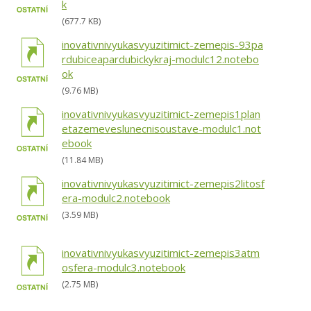
k
(677.7 KB)
inovativnivyukasvyuzitimict-zemepis-93pa
rdubiceapardubickykraj-modulc12.notebo
ok
(9.76 MB)
inovativnivyukasvyuzitimict-zemepis1plan
etazemeveslunecnisoustave-modulc1.not
ebook
(11.84 MB)
inovativnivyukasvyuzitimict-zemepis2litosf
era-modulc2.notebook
(3.59 MB)
inovativnivyukasvyuzitimict-zemepis3atm
osfera-modulc3.notebook
(2.75 MB)