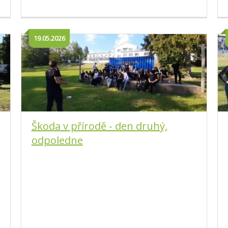
19.05.2026
Škoda v přírodě - den druhý,
odpoledne