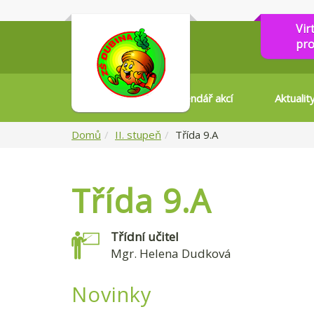
Vir
pro
Kalendář akcí
Aktualit
Domů
II. stupeň
Třída 9.A
Třída 9.A
Třídní učitel
Mgr. Helena Dudková
Novinky