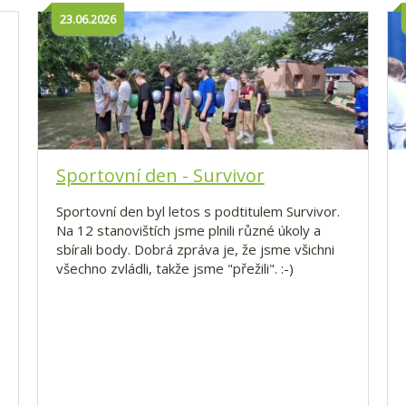
23.06.2026
Sportovní den - Survivor
Sportovní den byl letos s podtitulem Survivor.
Na 12 stanovištích jsme plnili různé úkoly a
sbírali body. Dobrá zpráva je, že jsme všichni
všechno zvládli, takže jsme "přežili". :-)