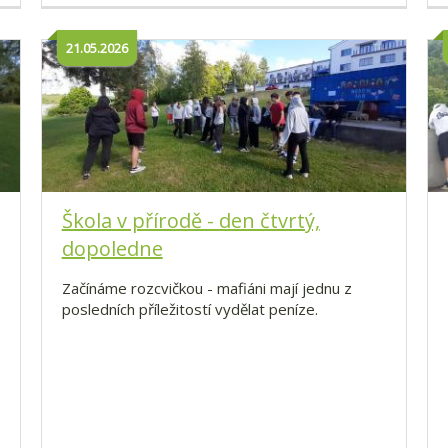
21.05.2026
Škola v přírodě - den čtvrtý,
dopoledne
Začínáme rozcvičkou - mafiáni mají jednu z
posledních příležitostí vydělat peníze.