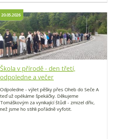
20.05.2026
Škola v přírodě - den třetí,
odpoledne a večer
Odpoledne - výlet pěšky přes Oheb do Seče A
teď už opékáme špekáčky. Děkujeme
Tomáškovým za vynikající štůdl - zmizel dřív,
než jsme ho stihli pořádně vyfotit.