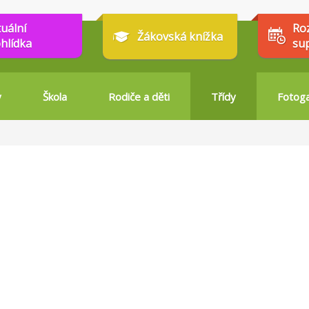
tuální
Ro
Žákovská knížka
hlídka
su
y
Škola
Rodiče a děti
Třídy
Fotoga