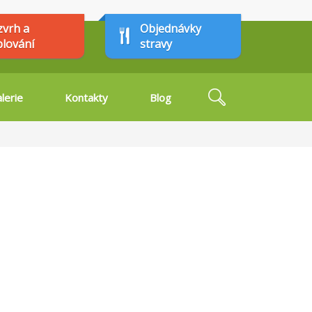
zvrh a
Objednávky
plování
stravy
Hledat
lerie
Kontakty
Blog
Vyhledávání