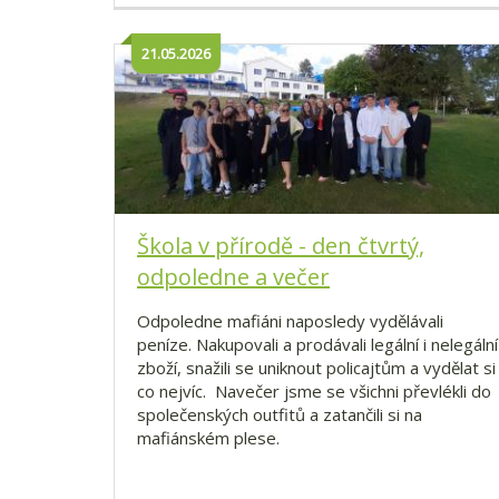
21.05.2026
Škola v přírodě - den čtvrtý,
odpoledne a večer
Odpoledne mafiáni naposledy vydělávali
peníze. Nakupovali a prodávali legální i nelegální
zboží, snažili se uniknout policajtům a vydělat si
co nejvíc. Navečer jsme se všichni převlékli do
společenských outfitů a zatančili si na
mafiánském plese.