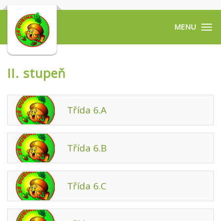
Tog
navi
II. stupeň
Třída 6.A
Třída 6.B
Třída 6.C