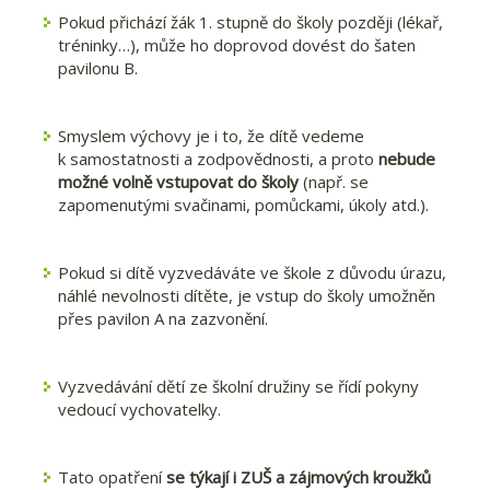
Pokud přichází žák 1. stupně do školy později (lékař,
tréninky…), může ho doprovod dovést do šaten
pavilonu B.
Smyslem výchovy je i to, že dítě vedeme
k samostatnosti a zodpovědnosti, a proto
nebude
možné volně vstupovat do školy
(např. se
zapomenutými svačinami, pomůckami, úkoly atd.).
Pokud si dítě vyzvedáváte ve škole z důvodu úrazu,
náhlé nevolnosti dítěte, je vstup do školy umožněn
přes pavilon A na zazvonění.
Vyzvedávání dětí ze školní družiny se řídí pokyny
vedoucí vychovatelky.
Tato opatření
se týkají i ZUŠ a zájmových kroužků