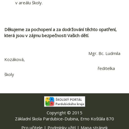
v areálu školy.
Děkujeme za pochopení a za dodržování těchto opatření,
která jsou v zájmu bezpečnosti Vašich dětí.
Mgr. Bc. Ludmila
Kozáková,
ředitelka
školy
Copyright © 2015
Základní škola Pardubice-Dubina, Erno Košťála 870
Pro učitele
|
Podmínky užití
|
Mapa stránek