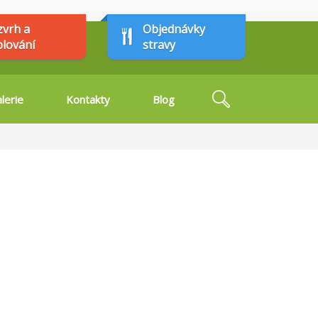
zvrh a
Objednávky
plování
stravy
Hledat
lerie
Kontakty
Blog
Vyhledávání