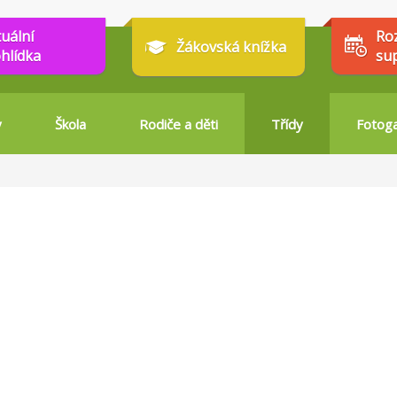
tuální
Ro
Žákovská knížka
hlídka
su
y
Škola
Rodiče a děti
Třídy
Fotoga