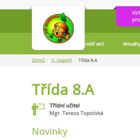
Vir
pro
Kalendář akcí
Aktualit
Domů
II. stupeň
Třída 8.A
Třída 8.A
Třídní učitel
Mgr. Tereza Topolská
Novinky