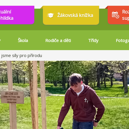
tuální
Ro
Žákovská knížka
hlídka
su
y
Škola
Rodiče a děti
Třídy
Fotoga
 jsme síly pro přírodu