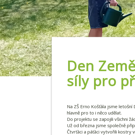
Den Země 
síly pro p
Na ZŠ Erno Košťála jsme letošní D
hlavně pro to i něco udělat.
Do projektu se zapojili všichni žá
Už od března jsme společně přip
Čtvrťáci a páťáci vytvořili kostry 