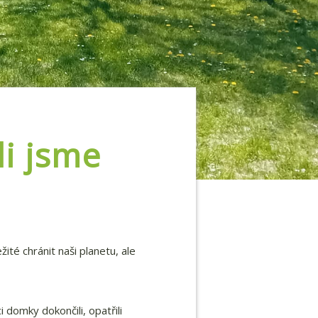
li jsme
ité chránit naši planetu, ale
i domky dokončili, opatřili