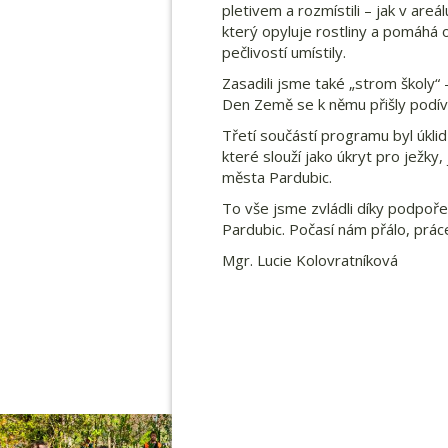
pletivem a rozmístili – jak v are
který opyluje rostliny a pomáhá 
pečlivostí umístily.
Zasadili jsme také „strom školy“ 
Den Země se k němu přišly podíva
Třetí součástí programu byl úklid
které slouží jako úkryt pro ježky
města Pardubic.
To vše jsme zvládli díky podpoř
Pardubic. Počasí nám přálo, práce
Mgr. Lucie Kolovratníková