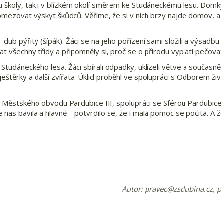
álu školy, tak i v blízkém okolí směrem ke Studáneckému lesu. Dom
omezovat výskyt škůdců. Věříme, že si v nich brzy najde domov, a
– dub pýřitý (šípák). Žáci se na jeho pořízení sami složili a výsadb
t všechny třídy a připomněly si, proč se o přírodu vyplatí pečova
 Studáneckého lesa. Žáci sbírali odpadky, uklízeli větve a současně
, ještěrky a další zvířata. Úklid proběhl ve spolupráci s Odborem ž
e Městského obvodu Pardubice III, spolupráci se Sférou Pardubic
 nás bavila a hlavně – potvrdilo se, že i malá pomoc se počítá. A 
Autor:
pravec@zsdubina.cz
, 