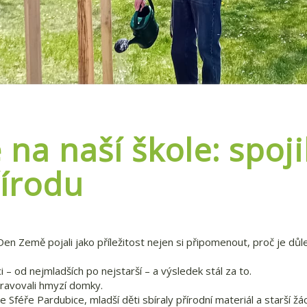
na naší škole: spoji
řírodu
en Země pojali jako příležitost nejen si připomenout, proč je důlež
ci – od nejmladších po nejstarší – a výsledek stál za to.
ravovali hmyzí domky.
ve Sféře Pardubice, mladší děti sbíraly přírodní materiál a starší žác