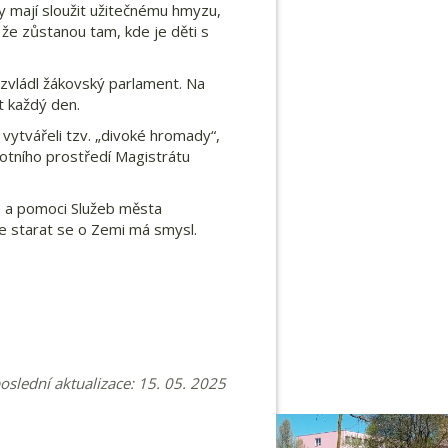
ky mají sloužit užitečnému hmyzu,
 že zůstanou tam, kde je děti s
u zvládl žákovský parlament. Na
t každý den.
 vytvářeli tzv. „divoké hromady“,
ivotního prostředí Magistrátu
e a pomoci Služeb města
že starat se o Zemi má smysl.
poslední aktualizace: 15. 05. 2025