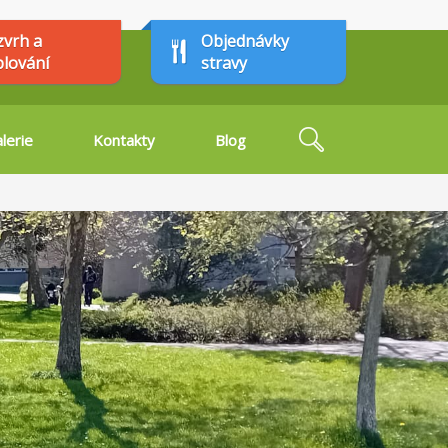
zvrh a
Objednávky
plování
stravy
Hledat
lerie
Kontakty
Blog
Vyhledávání