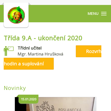
Tog
navi
Třída 9.A - ukončení 2020
Třídní učitel
Rozvrh
Mgr. Martina Hrušková
hodin a suplování
Novinky
15.01.2020