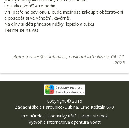
Celá akce končí v 18 hodin.
V 1. patře na pavilonu B bude možnost zakoupit občerstvení
a posedět si ve vánoční „kavárně“.
Na dílny si děti přinesou nůžky, lepidlo a tužku.
Těšíme se na vás.
Autor:
pravec@zsdubina.cz
, poslední aktualizace: 04. 12.
2025
Copyright © 2015
Základní škola Pardubice-Dubina, Erno Košťála 870
Pro učitele
|
Podmínky užití
|
Mapa stránek
Vytvořila internetová agentura voatt