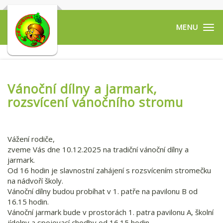
Tog
navi
Vánoční dílny a jarmark,
rozsvícení vánočního stromu
Vážení rodiče,
zveme Vás dne 10.12.2025 na tradiční vánoční dílny a
jarmark.
Od 16 hodin je slavnostní zahájení s rozsvícením stromečku
na nádvoří školy.
Vánoční dílny budou probíhat v 1. patře na pavilonu B od
16.15 hodin.
Vánoční jarmark bude v prostorách 1. patra pavilonu A, školní
jídelny a spojovací chodby od 16.15 hodin.