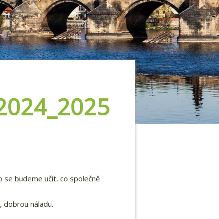
 2024_2025
co se budeme učit, co společně
j, dobrou náladu.