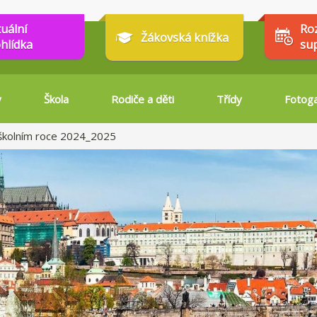
tuální
Ro
Žákovská knížka
hlídka
su
y
Škola
Rodiče a děti
Třídy
Fotoga
 školním roce 2024_2025