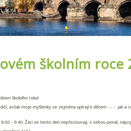
 novém školním roce
tkem školního roku!
odiči, avšak moje myšlenky se zejména upírají k dětem - - - jak a 
8:00 - 9:40. Žáci se tento den nepřezouvají, s sebou penál, nápo