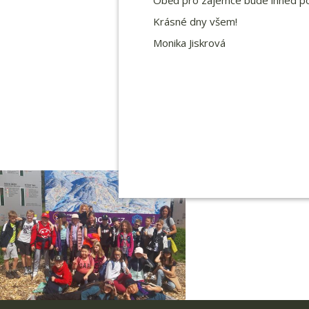
Oběd pro zájemce bude ihned po
Krásné dny všem!
Monika Jiskrová