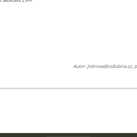
 skončení 2.VH.
Autor:
jiskrova@zsdubina.cz
, 