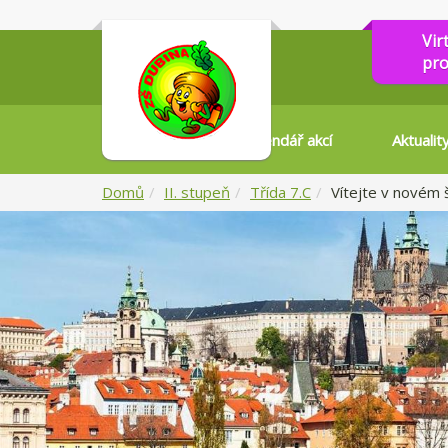
Vir
pro
Kalendář akcí
Aktualit
Domů
II. stupeň
Třída 7.C
Vítejte v novém