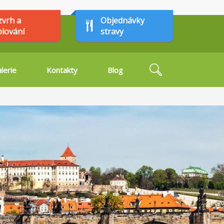
zvrh a
Objednávky
plování
stravy
Hledat
lerie
Kontakty
Blog
Vyhledávání