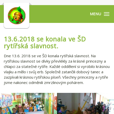
Tog
navi
13.6.2018 se konala ve ŠD
rytířská slavnost.
Dne 13.6. 2018 se ve ŠD konala rytířská slavnost. Na
rytířskou slavnost se dívky převlékly za krásné princezny a
chlapci za statečné rytíře. Každé oddělení si vyrobilo krásnou
vlajku a mělo i svůj erb. Společně zatančili dobový tanec a
zazpívali krásnou rytířskou píseň. Všechny princezny a rytíře
jsme nakonec odměnili zmrzlinovým pohárem.