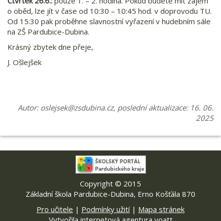
Čtvrtek 26.6.:
pouze 1. – 2. hodina. Pokud budete mít zájem
o oběd, lze jít v čase od 10:30 – 10:45 hod. v doprovodu TU.
Od 15:30 pak proběhne slavnostní vyřazení v hudebním sále
na ZŠ Pardubice-Dubina.
Krásný zbytek dne přeje,
J. Ošlejšek
Autor:
oslejsek@zsdubina.cz
, poslední aktualizace: 16. 06.
2025
Copyright © 2015
Základní škola Pardubice-Dubina, Erno Košťála 870
Pro učitele
|
Podmínky užití
|
Mapa stránek
Vytvořila internetová agentura voatt