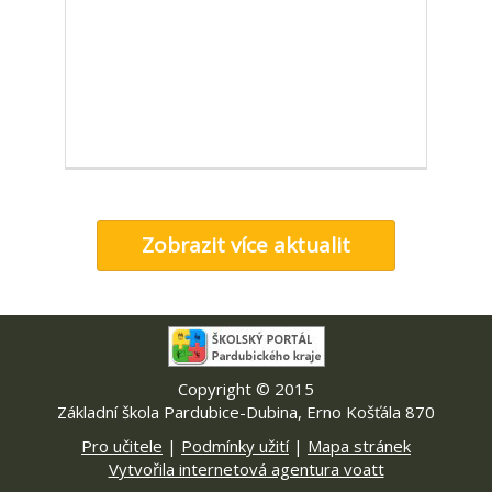
Zobrazit více aktualit
Copyright © 2015
Základní škola Pardubice-Dubina, Erno Košťála 870
Pro učitele
|
Podmínky užití
|
Mapa stránek
Vytvořila internetová agentura voatt