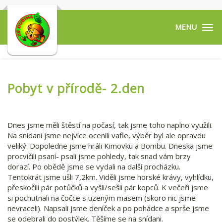
Tog
navi
Pobyt v přírodě- 2.den
Dnes jsme měli štěstí na počasí, tak jsme toho naplno využili.
Na snídani jsme nejvíce ocenili vafle, výběr byl ale opravdu
veliký. Dopoledne jsme hráli Kimovku a Bombu. Dneska jsme
procvičili psaní- psali jsme pohledy, tak snad vám brzy
dorazí. Po obědě jsme se vydali na další procházku.
Tentokrát jsme ušli 7,2km. Viděli jsme horské krávy, vyhlídku,
přeskočili pár potůčků a vyšli/sešli pár kopců. K večeři jsme
si pochutnali na čočce s uzeným masem (skoro nic jsme
nevraceli). Napsali jsme deníček a po pohádce a sprše jsme
se odebrali do postýlek. Těšíme se na snídani.